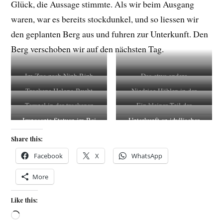
Glück, die Aussage stimmte. Als wir beim Ausgang
waren, war es bereits stockdunkel, und so liessen wir
den geplanten Berg aus und fuhren zur Unterkunft. Den
Berg verschoben wir auf den nächsten Tag.
Im Zug nach Ninh Binh
Das etwa andere
Verpflegungsangebot im Zug
Trockene Halong Bucht
Niedrige Höhlen in der
trockenen Halong Bucht
Tempel in der trockenen
Ein kleiner Teil der
Bucht
Tempelanlage Bai Dinh
Imposante Statuen im Bai
Unterkunft an idyllischer
Dinh Tempel
Lage
Share this:
Facebook
X
WhatsApp
More
Like this:
Loading…