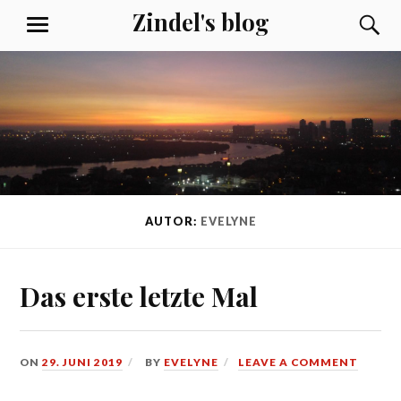
Skip
Zindel's blog
S
MENU
to
content
AUTOR:
EVELYNE
Das erste letzte Mal
ON
29. JUNI 2019
BY
EVELYNE
LEAVE A COMMENT