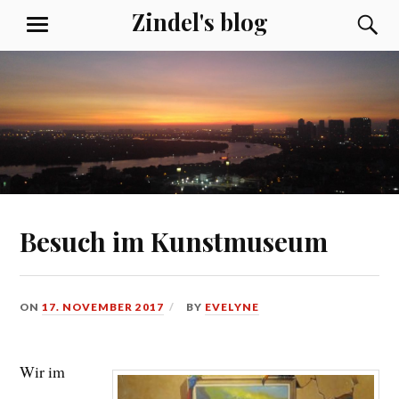
Skip
Zindel's blog
S
MENU
to
content
Besuch im Kunstmuseum
ON
17. NOVEMBER 2017
BY
EVELYNE
Wir im