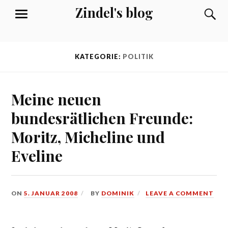
Skip
Zindel's blog
S
MENU
to
content
KATEGORIE:
POLITIK
Meine neuen
bundesrätlichen Freunde:
Moritz, Micheline und
Eveline
ON
5. JANUAR 2008
BY
DOMINIK
LEAVE A COMMENT