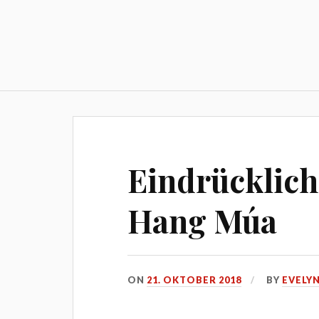
Skip
to
content
Eindrücklich
Hang Múa
ON
21. OKTOBER 2018
BY
EVELY