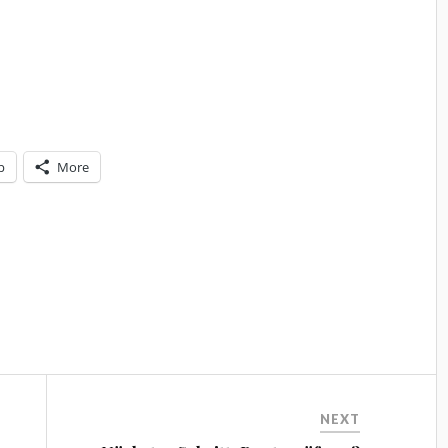
p
More
NEXT