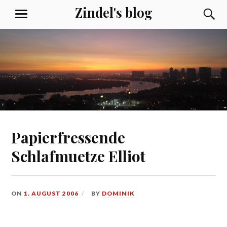
Skip
Zindel's blog
S
MENU
to
content
Papierfressende
Schlafmuetze Elliot
ON
1. AUGUST 2006
BY
DOMINIK