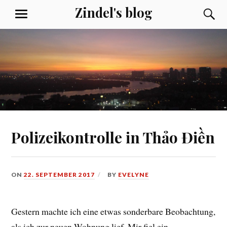
Skip
Zindel's blog
S
MENU
to
content
Polizeikontrolle in Thảo Điền
ON
22. SEPTEMBER 2017
BY
EVELYNE
Gestern machte ich eine etwas sonderbare Beobachtung,
als ich zur neuen Wohnung lief. Mir fiel ein