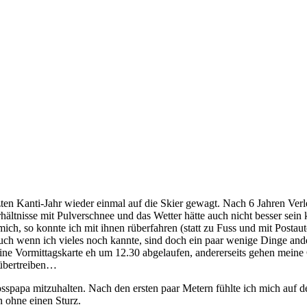
zten Kanti-Jahr wieder einmal auf die Skier gewagt. Nach 6 Jahren Ver
hältnisse mit Pulverschnee und das Wetter hätte auch nicht besser sein
mich, so konnte ich mit ihnen rüberfahren (statt zu Fuss und mit Postau
ch wenn ich vieles noch kannte, sind doch ein paar wenige Dinge ande
eine Vormittagskarte eh um 12.30 abgelaufen, andererseits gehen meine
h übertreiben…
spapa mitzuhalten. Nach den ersten paar Metern fühlte ich mich auf de
 ohne einen Sturz.