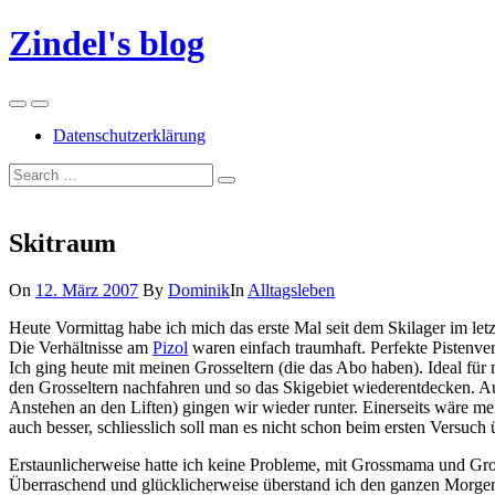
Skip
Zindel's blog
to
content
Menu
Search
Datenschutzerklärung
Suchen
Suchen
nach:
Skitraum
On
12. März 2007
By
Dominik
In
Alltagsleben
Heute Vormittag habe ich mich das erste Mal seit dem Skilager im let
Die Verhältnisse am
Pizol
waren einfach traumhaft. Perfekte Pistenver
Ich ging heute mit meinen Grosseltern (die das Abo haben). Ideal für 
den Grosseltern nachfahren und so das Skigebiet wiederentdecken. Au
Anstehen an den Liften) gingen wir wieder runter. Einerseits wäre m
auch besser, schliesslich soll man es nicht schon beim ersten Versuc
Erstaunlicherweise hatte ich keine Probleme, mit Grossmama und Gros
Überraschend und glücklicherweise überstand ich den ganzen Morgen