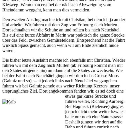
Kiesweg. Wenn man erst bei der nächsten Abzweigung vom
Rheindamm weggeht, kann man dies vermeiden.
Den zweiten Ausflug machte ich mit Christian, bei dem ich ja an der
Uni arbeite. Wir fuhren mit dem Zug von Fribourg nach Murten.
Dort schnallten wir die Schuhe an und rollten bis nach Neuchâtel.
Bis auf eine kurze Abfahrt in Marin war praktisch die ganze Strecke
über das Feld, zwischen Gemüsefeldern. Entsprechend hat die Fahrt
wirklich Spass gemacht, auch wenn wir am Ende ziemlich müde
waren.
Die bisher letzte Ausfahrt machte ich ebenfalls mit Christian. Wieder
fuhren wir mit dem Zug nach Murten (ab Fribourg kommt man mit
den Skates nirgends hin) um dann auf die Skates zu wechseln. Wie
bei der Fahrt nach Neuchâtel gingen wir durch das Grosse Moos
(Galmiz und so), statt jedoch links nach Neuchâtel wegzugehen
fuhren wir bei Galmiz gerade aus weiter Richtung Kerzers, unser
ursprüngliches Ziel. Dort angekommen fanden wir, es sei doch eine
etwas gar
kurze Strecke und
fuhren weiter, Richtung Aarberg.
Bei Hagneck (Bielersee) ging es
jedoch nicht mehr weiter bzw. es
hatte nur noch eine Naturstrasse.
Deshalb gingen wir dort auf die
Bahn und fuhren zurück nach