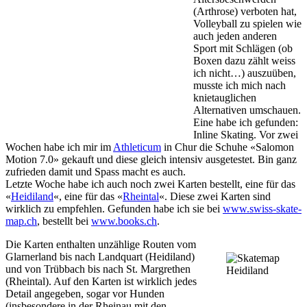
(Arthrose) verboten hat,
Volleyball zu spielen wie
auch jeden anderen
Sport mit Schlägen (ob
Boxen dazu zählt weiss
ich nicht…) auszuüben,
musste ich mich nach
knietauglichen
Alternativen umschauen.
Eine habe ich gefunden:
Inline Skating. Vor zwei
Wochen habe ich mir im
Athleticum
in Chur die Schuhe «Salomon
Motion 7.0» gekauft und diese gleich intensiv ausgetestet. Bin ganz
zufrieden damit und Spass macht es auch.
Letzte Woche habe ich auch noch zwei Karten bestellt, eine für das
«
Heidiland
«, eine für das «
Rheintal
«. Diese zwei Karten sind
wirklich zu empfehlen. Gefunden habe ich sie bei
www.swiss-skate-
map.ch
, bestellt bei
www.books.ch
.
Die Karten enthalten unzählige Routen vom
Glarnerland bis nach Landquart (Heidiland)
und von Trübbach bis nach St. Margrethen
(Rheintal). Auf den Karten ist wirklich jedes
Detail angegeben, sogar vor Hunden
(insbesondere in der Rheinau mit den