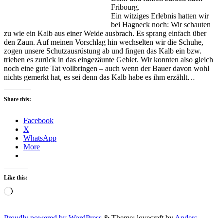
Fribourg.
Ein witziges Erlebnis hatten wir
bei Hagneck noch: Wir schauten
zu wie ein Kalb aus einer Weide ausbrach. Es sprang einfach über
den Zaun. Auf meinen Vorschlag hin wechselten wir die Schuhe,
zogen unsere Schutzausrüstung ab und fingen das Kalb ein bzw.
trieben es zurück in das eingezäunte Gebiet. Wir konnten also gleich
noch eine gute Tat vollbringen – auch wenn der Bauer davon wohl
nichts gemerkt hat, es sei denn das Kalb habe es ihm erzählt…
Share this:
Facebook
X
WhatsApp
More
Like this:
Loading…
Proudly powered by WordPress
&
Theme: lovecraft by
Anders