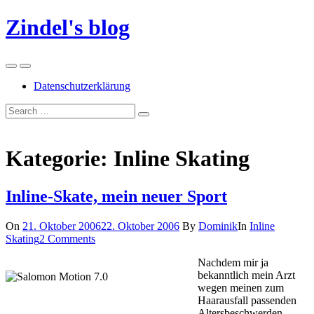
Skip
Zindel's blog
to
content
Menu
Search
Datenschutzerklärung
Suchen
Suchen
nach:
Kategorie:
Inline Skating
Inline-Skate, mein neuer Sport
On
21. Oktober 2006
22. Oktober 2006
By
Dominik
In
Inline
Skating
2 Comments
Nachdem mir ja
bekanntlich mein Arzt
wegen meinen zum
Haarausfall passenden
Altersbeschwerden