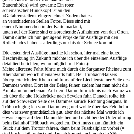
Bauernhöfen) wird gewarnt: Ein roter,
schematischer Hundskopf ist an den
«Gefahrenstellen» eingezeichnet. Zudem hat es
an verschiedenen Stellen Fotos. Diese sind mit
einem Nümmerchen in der Karte markiert,
unten auf der Karte sind entsprechende Aufnahmen von den Orten.
Damit dürfte ich nun genügend Projekte für Ausflüge mit den
Rollerblades haben – allerdings nur bis der Schnee kommt…
Die ersten drei Ausflüge machte ich schon, hier mal eine kurze
Beschreibung (in Zukunft möchte ich über die einzelnen Ausflüge
detailliert berichten, wenn möglich mit Fotos):
Meine allererste Fahrt führte mich durch die Sarganser Rheinau zum
Rheindamm wo ich rheinabwärts fuhr. Bei Trübbach/Balzers
überquerte ich den Rhein und fuhr auf der Liechtensteiner Seite des
Dammes weiter. Dort ist der Belag feiner, zudem hat man nicht die
Autobahn 5m nebenan. Auf dem Damm fuhr ich bis nach Vaduz wo
ich über die alte Holzbrücke nach Sevelen fuhr. Danach rollte ich
auf der Schweizer Seite des Dammes zurück Richtung Sargans. In
Trübbach ging ich vom Damm weg und wollte über das Feld heim.
dies war zwar grundsätzlich gut, aber das nächste Mal werde ich
etwas länger auf dem Damm bleiben und nicht bei der Unterführung
beim Bahnhof Trübbach weggehen. Dort muss man nämlich ein
Stück auf dem Trottoir fahren, dann beim Fussballplatz vorbei (=
steil hoch, steil runter) und danach kommt auch noch ein Stück