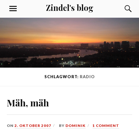
Skip
Zindel's blog
S
MENU
to
content
SCHLAGWORT:
RADIO
Mäh, mäh
ON
2. OKTOBER 2007
BY
DOMINIK
1 COMMENT