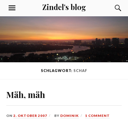
Skip
Zindel's blog
S
MENU
to
content
SCHLAGWORT:
SCHAF
Mäh, mäh
ON
2. OKTOBER 2007
BY
DOMINIK
1 COMMENT