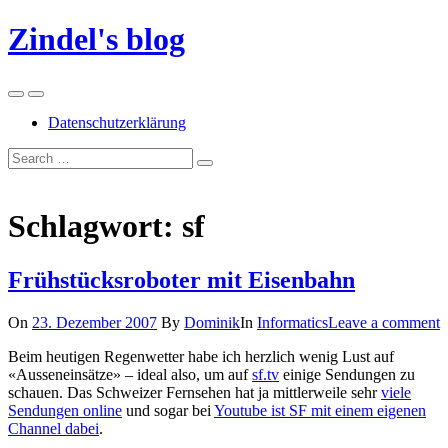
Skip
Zindel's blog
to
content
Menu
Search
Datenschutzerklärung
Suchen
Suchen
nach:
Schlagwort:
sf
Frühstücksroboter mit Eisenbahn
On
23. Dezember 2007
By
Dominik
In
Informatics
Leave a comment
Beim heutigen Regenwetter habe ich herzlich wenig Lust auf
«Ausseneinsätze» – ideal also, um auf
sf.tv
einige Sendungen zu
schauen. Das Schweizer Fernsehen hat ja mittlerweile sehr
viele
Sendungen online
und sogar bei
Youtube ist SF mit einem eigenen
Channel dabei
.