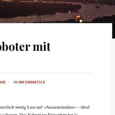
boter mit
NIK
IN
INFORMATICS
erzlich wenig Lust auf «Ausseneinsätze» – ideal
 schauen. Das Schweizer Fernsehen hat ja