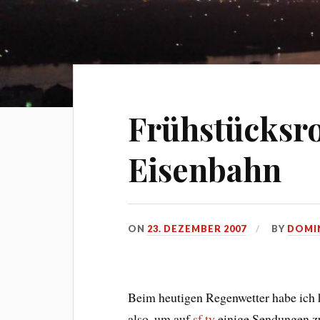
Frühstücksro
Eisenbahn
ON
23. DEZEMBER 2007
BY
DOMI
Beim heutigen Regenwetter habe ich h
also, um auf
sf.tv
einige Sendungen zu