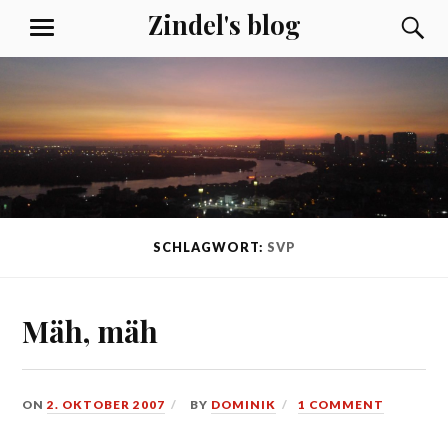
Skip
Zindel's blog
S
MENU
to
content
SCHLAGWORT:
SVP
Mäh, mäh
ON
2. OKTOBER 2007
BY
DOMINIK
1 COMMENT