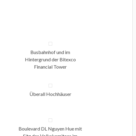
Busbahnhof und im
Hintergrund der Bitexco
Financial Tower
Überall Hochhäuser
Boulevard DL Nguyen Hue mit
Sitz des Volkskomitees im