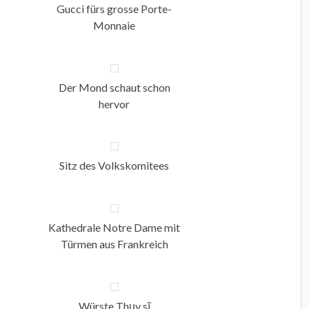
Gucci fürs grosse Porte-
Monnaie
Der Mond schaut schon
hervor
Sitz des Volkskomitees
Kathedrale Notre Dame mit
Türmen aus Frankreich
Würste Thụy sĩ