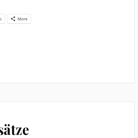
p
More
sätze