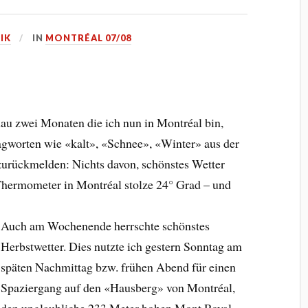
IK
IN
MONTRÉAL 07/08
au zwei Monaten die ich nun in Montréal bin,
agworten wie «kalt», «Schnee», «Winter» aus der
urückmelden: Nichts davon, schönstes Wetter
 Thermometer in Montréal stolze 24° Grad – und
Auch am Wochenende herrschte schönstes
Herbstwetter. Dies nutzte ich gestern Sonntag am
späten Nachmittag bzw. frühen Abend für einen
Spaziergang auf den «Hausberg» von Montréal,
den unglaubliche 233 Meter hohen Mont Royal.