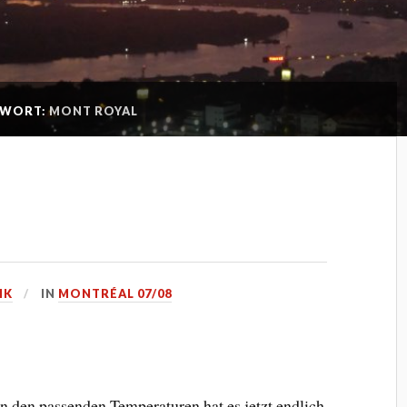
GWORT:
MONT ROYAL
IK
IN
MONTRÉAL 07/08
ben den passenden Temperaturen hat es jetzt endlich