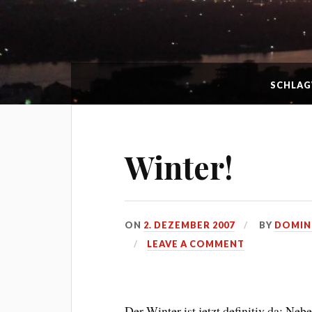
SCHLA
Winter!
ON
2. DEZEMBER 2007
BY
DOMIN
LEAVE A COMMENT
Der Winter ist jetzt definitiv da: Ne