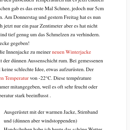
chen gab es das erste Mal Schnee, jedoch nur 5cm
n. Am Donnerstag und gestern Freitag hat es nun
 jetzt nur ein paar Zentimeter aber es hat nicht
sind tief genug um das Schmelzen zu verhindern.
decke gegeben!
die Innenjacke zu meiner
neuen Winterjacke
mit der dünnen Aussenschicht rum. Bei gemessenen
 keine schlechte Idee, etwas aufzurüsten. Der
en Temperatur
von -22°C. Diese température
immer mitangegeben, weil es oft sehr feucht oder
eratur stark beeinflusst .
Ausgerüstet mit der warmen Jacke, Stirnband
und (dünnen aber windstoppenden)
Handschuhen habe ich heute das schöne Wetter