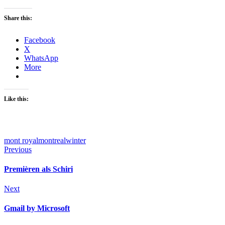
Share this:
Facebook
X
WhatsApp
More
Like this:
mont royal
montreal
winter
Beitragsnavigation
Previous
Premièren als Schiri
Next
Gmail by Microsoft