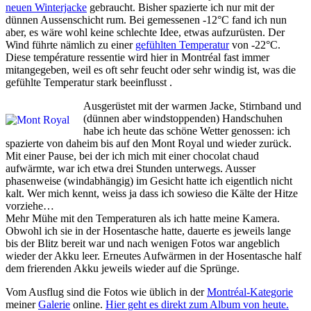
neuen Winterjacke
gebraucht. Bisher spazierte ich nur mit der
dünnen Aussenschicht rum. Bei gemessenen -12°C fand ich nun
aber, es wäre wohl keine schlechte Idee, etwas aufzurüsten. Der
Wind führte nämlich zu einer
gefühlten Temperatur
von -22°C.
Diese température ressentie wird hier in Montréal fast immer
mitangegeben, weil es oft sehr feucht oder sehr windig ist, was die
gefühlte Temperatur stark beeinflusst .
Ausgerüstet mit der warmen Jacke, Stirnband und
(dünnen aber windstoppenden) Handschuhen
habe ich heute das schöne Wetter genossen: ich
spazierte von daheim bis auf den Mont Royal und wieder zurück.
Mit einer Pause, bei der ich mich mit einer chocolat chaud
aufwärmte, war ich etwa drei Stunden unterwegs. Ausser
phasenweise (windabhängig) im Gesicht hatte ich eigentlich nicht
kalt. Wer mich kennt, weiss ja dass ich sowieso die Kälte der Hitze
vorziehe…
Mehr Mühe mit den Temperaturen als ich hatte meine Kamera.
Obwohl ich sie in der Hosentasche hatte, dauerte es jeweils lange
bis der Blitz bereit war und nach wenigen Fotos war angeblich
wieder der Akku leer. Erneutes Aufwärmen in der Hosentasche half
dem frierenden Akku jeweils wieder auf die Sprünge.
Vom Ausflug sind die Fotos wie üblich in der
Montréal-Kategorie
meiner
Galerie
online.
Hier geht es direkt zum Album von heute.