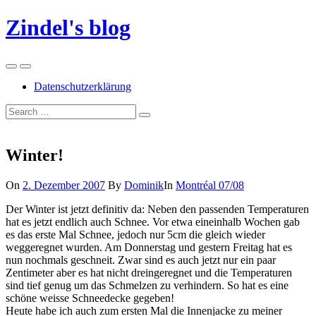
Skip
Zindel's blog
to
content
Menu
Search
Datenschutzerklärung
Suchen
Suchen
nach:
Winter!
On
2. Dezember 2007
By
Dominik
In
Montréal 07/08
Der Winter ist jetzt definitiv da: Neben den passenden Temperaturen
hat es jetzt endlich auch Schnee. Vor etwa eineinhalb Wochen gab
es das erste Mal Schnee, jedoch nur 5cm die gleich wieder
weggeregnet wurden. Am Donnerstag und gestern Freitag hat es
nun nochmals geschneit. Zwar sind es auch jetzt nur ein paar
Zentimeter aber es hat nicht dreingeregnet und die Temperaturen
sind tief genug um das Schmelzen zu verhindern. So hat es eine
schöne weisse Schneedecke gegeben!
Heute habe ich auch zum ersten Mal die Innenjacke zu meiner