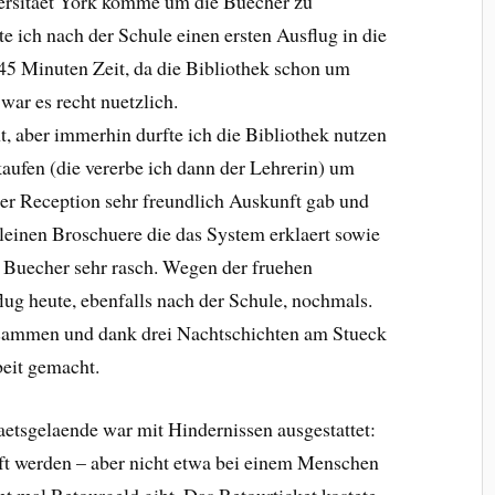
ersitaet York komme um die Buecher zu
e ich nach der Schule einen ersten Ausflug in die
 45 Minuten Zeit, da die Bibliothek schon um
war es recht nuetzlich.
t, aber immerhin durfte ich die Bibliothek nutzen
kaufen (die vererbe ich dann der Lehrerin) um
r Reception sehr freundlich Auskunft gab und
kleinen Broschuere die das System erklaert sowie
e Buecher sehr rasch. Wegen der fruehen
lug heute, ebenfalls nach der Schule, nochmals.
usammen und dank drei Nachtschichten am Stueck
beit gemacht.
etsgelaende war mit Hindernissen ausgestattet:
ft werden – aber nicht etwa bei einem Menschen
t mal Retourgeld gibt. Das Retourticket kostete