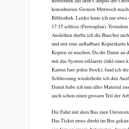
Bibliothek auf dem Campus der Univ
konsultieren. Gestern Mittwoch macht
Bibliothek. Leider hatte ich nur etwa
17.15 schloss (Ferienplan). Trotzdem 
Ausleihen durfte ich die Buecher nich
und mir eine aufladbare Kopierkarte 
Kopien zu machen. Da die Dame an de
mir das System erklaerte (inkl einer 
Karten fuer jeden Stock), fand ich di
Schliessung wiederholte ich den Ausf
Damit habe ich nun alles Material z
auch schon einen grossen Teil der Ar
Die Fahrt mit dem Bus zum Universita
Das Ticket muss direkt im Bus gekau
sondern an einem Automaten, der nich