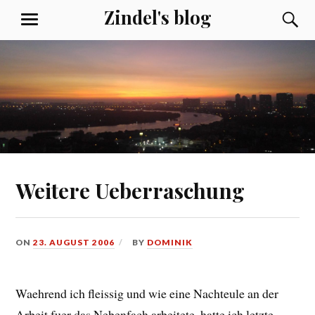
Skip
Zindel's blog
S
MENU
to
content
Weitere Ueberraschung
ON
23. AUGUST 2006
BY
DOMINIK
Waehrend ich fleissig und wie eine Nachteule an der
Arbeit fuer das Nebenfach arbeitete, hatte ich letzte