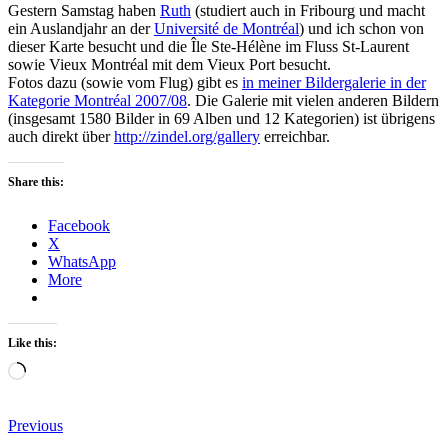
Gestern Samstag haben
Ruth
(studiert auch in Fribourg und macht
ein Auslandjahr an der
Université de Montréal
) und ich schon von
dieser Karte besucht und die Île Ste-Hélène im Fluss St-Laurent
sowie Vieux Montréal mit dem Vieux Port besucht.
Fotos dazu (sowie vom Flug) gibt es
in meiner Bildergalerie in der
Kategorie Montréal 2007/08
. Die Galerie mit vielen anderen Bildern
(insgesamt 1580 Bilder in 69 Alben und 12 Kategorien) ist übrigens
auch direkt über
http://zindel.org/gallery
erreichbar.
Share this:
Facebook
X
WhatsApp
More
Like this:
Loading…
Beitragsnavigation
Previous