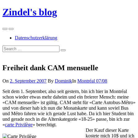
Skip
Zindel's blog
to
content
Menu
Search
Datenschutzerklärung
Suchen
Suchen
nach:
Freiheit dank CAM mensuelle
On
2. September 2007
By
Dominik
In
Montréal 07/08
Seit dem 1. September, also seit gestern, bin ich hier in Montréal
schon wieder etwas mehr daheim und ein freierer Mensch: meine
«CAM mensuelle» ist gültig. CAM steht für «Carte Autobus-Métro»
und von dieser hab ich nun die Monatskarte und kann soviel Bus
und Métro fahren wie ich gerade Lust habe. Da ich hier Student bin
und gerade noch in die Alterskategorie «18-25» passe, bin ich zur
«
carte Privilège
» berechtigt.
Der Kauf dieser Karte
kostete mich 10$ und ich