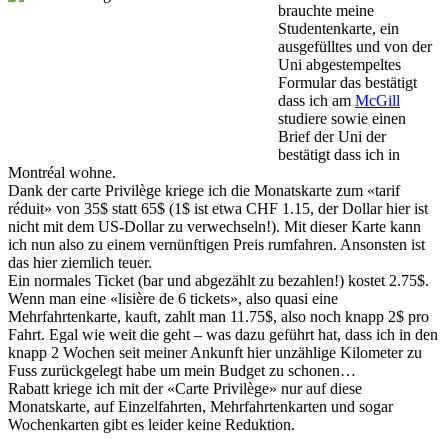
brauchte meine
Studentenkarte, ein
ausgefülltes und von der
Uni abgestempeltes
Formular das bestätigt
dass ich am
McGill
studiere sowie einen
Brief der Uni der
bestätigt dass ich in
Montréal wohne.
Dank der carte Privilège kriege ich die Monatskarte zum «tarif
réduit» von 35$ statt 65$ (1$ ist etwa CHF 1.15, der Dollar hier ist
nicht mit dem US-Dollar zu verwechseln!). Mit dieser Karte kann
ich nun also zu einem vernünftigen Preis rumfahren. Ansonsten ist
das hier ziemlich teuer.
Ein normales Ticket (bar und abgezählt zu bezahlen!) kostet 2.75$.
Wenn man eine «lisière de 6 tickets», also quasi eine
Mehrfahrtenkarte, kauft, zahlt man 11.75$, also noch knapp 2$ pro
Fahrt. Egal wie weit die geht – was dazu geführt hat, dass ich in den
knapp 2 Wochen seit meiner Ankunft hier unzählige Kilometer zu
Fuss zurückgelegt habe um mein Budget zu schonen…
Rabatt kriege ich mit der «Carte Privilège» nur auf diese
Monatskarte, auf Einzelfahrten, Mehrfahrtenkarten und sogar
Wochenkarten gibt es leider keine Reduktion.