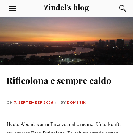
Skip
Zindel's blog
S
MENU
to
content
Rificolona e sempre caldo
ON
7. SEPTEMBER 2006
BY
DOMINIK
Heute Abend war in Firenze, nahe meiner Unterkunft,
ein grosses Fest: Rificolona. Es gab un grande corteo