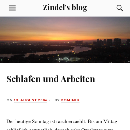
Skip
Zindel's blog
S
MENU
to
content
Schlafen und Arbeiten
ON
13. AUGUST 2006
BY
DOMINIK
Der heutige Sonntag ist rasch erzaehlt: Bis am Mittag
schlief ich gemuetlich, danach gabs Omeletten zum